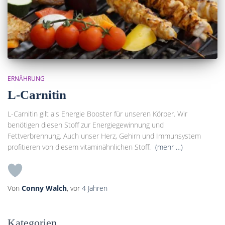
ERNÄHRUNG
L-Carnitin
L-Carnitin gilt als Energie Booster für unseren Körper. Wir
benötigen diesen Stoff zur Energiegewinnung und
Fettverbrennung. Auch unser Herz, Gehirn und Immunsystem
profitieren von diesem vitaminähnlichen Stoff.
(mehr …)
Von
Conny Walch
, vor
4 Jahren
Kategorien