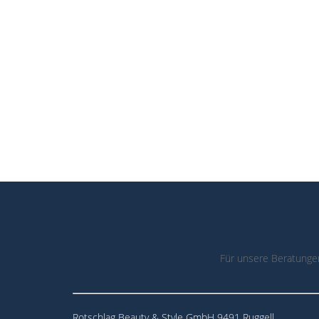
Für unsere Beratunge
Rotschlag Beauty & Style GmbH 9491 Ruggell