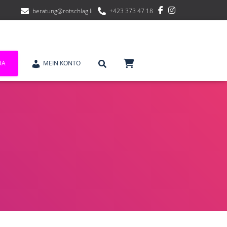
beratung@rotschlag.li
+423 373 47 18
DA
MEIN KONTO