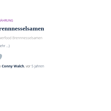
NÄHRUNG
rennnesselsamen
werfood Brennnesselsamen
ehr …)
n
Conny Walch
, vor
5 Jahren