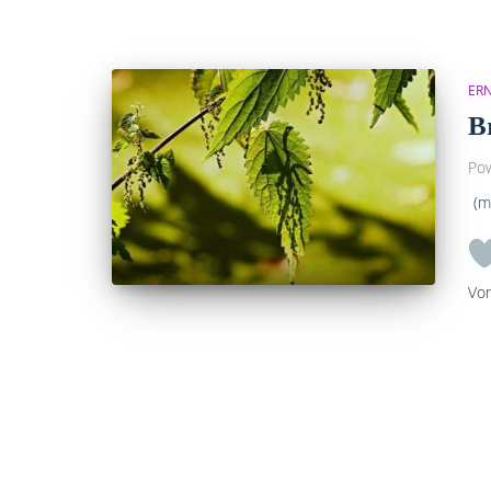
ER
B
Po
(m
Vo