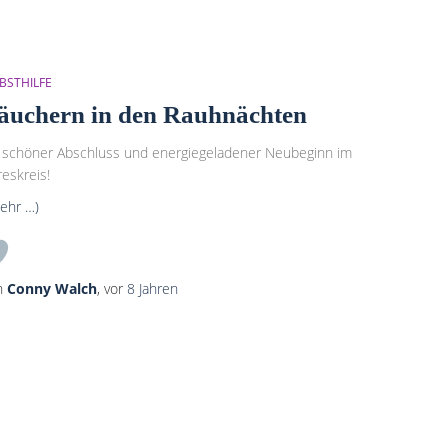
BSTHILFE
äuchern in den Rauhnächten
 schöner Abschluss und energiegeladener Neubeginn im
reskreis!
ehr …)
n
Conny Walch
, vor
8 Jahren