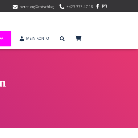
beratung@rotschlag.li
+423 373 47 18
DA
MEIN KONTO
n