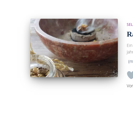
SEL
R
Ein
Jah
(m
Vo