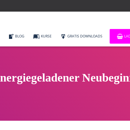
BLOG
KURSE
GRATIS DOWNLOADS
LA
energiegeladener Neubegin