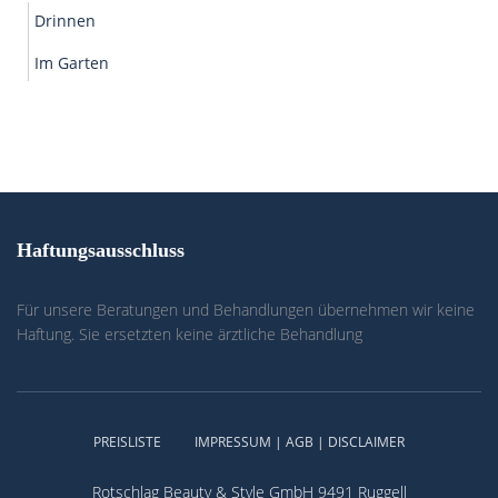
Drinnen
Im Garten
Haftungsausschluss
Für unsere Beratungen und Behandlungen übernehmen wir keine
Haftung. Sie ersetzten keine ärztliche Behandlung
PREISLISTE
IMPRESSUM | AGB | DISCLAIMER
Rotschlag Beauty & Style GmbH 9491 Ruggell