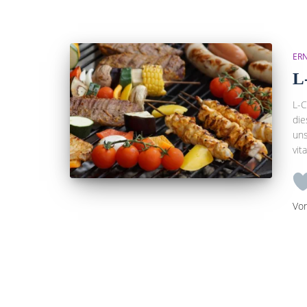
ER
L
L-C
die
uns
vit
Vo