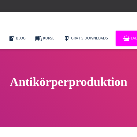
BLOG
KURSE
GRATIS DOWNLOADS
LA
Antikörperproduktion