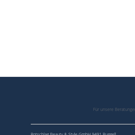
Für unsere Beratunge
Rotschlag Beauty & Style GmbH 9491 Ruggell