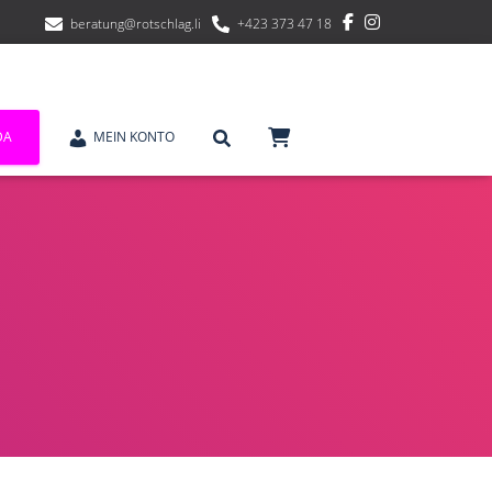
beratung@rotschlag.li
+423 373 47 18
DA
MEIN KONTO