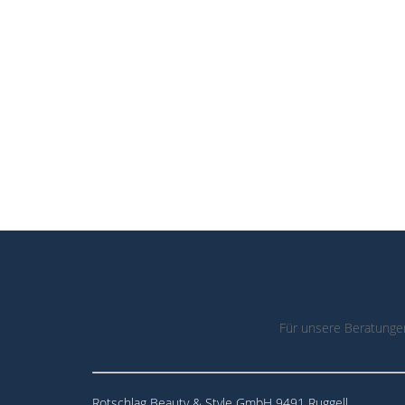
Für unsere Beratunge
Rotschlag Beauty & Style GmbH 9491 Ruggell