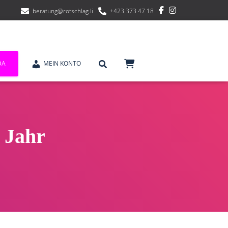
beratung@rotschlag.li
+423 373 47 18
DA
MEIN KONTO
 Jahr