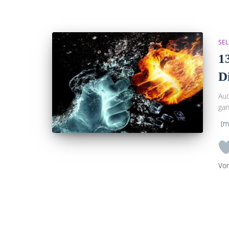
SEL
1
D
Auc
gan
(m
Vo