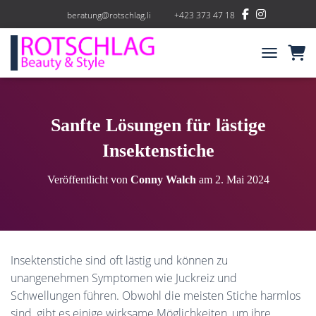
beratung@rotschlag.li
+423 373 47 18
NAVIGATIO
Sanfte Lösungen für lästige
Insektenstiche
Veröffentlicht von
Conny Walch
am
2. Mai 2024
Insektenstiche sind oft lästig und können zu
unangenehmen Symptomen wie Juckreiz und
Schwellungen führen. Obwohl die meisten Stiche harmlos
sind, gibt es einige wirksame Möglichkeiten, um ihre