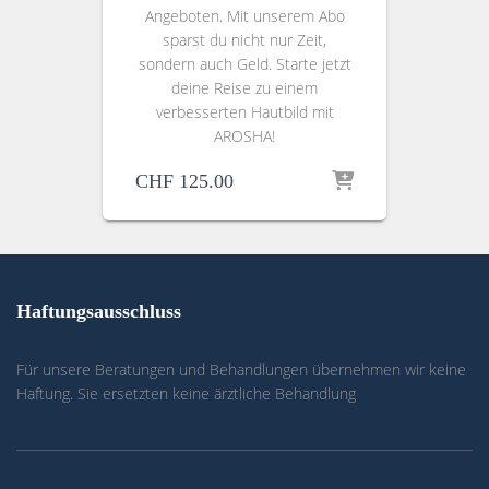
Angeboten. Mit unserem Abo
sparst du nicht nur Zeit,
sondern auch Geld. Starte jetzt
deine Reise zu einem
verbesserten Hautbild mit
AROSHA!
CHF
125.00
Haftungsausschluss
Für unsere Beratungen und Behandlungen übernehmen wir keine
Haftung. Sie ersetzten keine ärztliche Behandlung