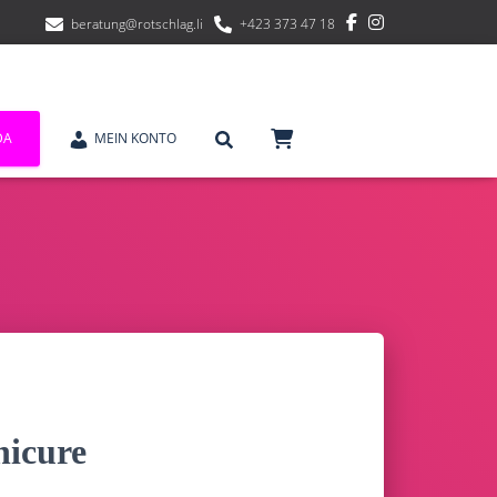
beratung@rotschlag.li
+423 373 47 18
DA
MEIN KONTO
nicure