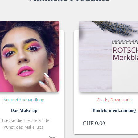
Kosmetikbehandlung
Gratis
Downloads
Das Make-up
Bindehautentzündung
ntdecke die Freude an der
CHF
0.00
Kunst des Make-ups!