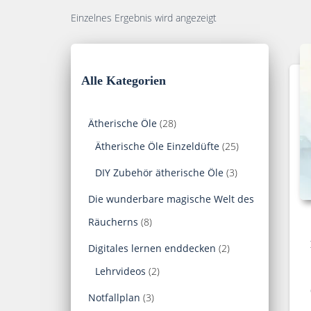
Einzelnes Ergebnis wird angezeigt
Alle Kategorien
2
Ätherische Öle
28
8
2
Ätherische Öle Einzeldüfte
25
P
5
3
DIY Zubehör ätherische Öle
3
r
P
P
Die wunderbare magische Welt des
o
r
r
8
Räucherns
8
d
o
o
P
2
Digitales lernen enddecken
2
u
d
d
r
2
P
Lehrvideos
2
k
u
u
o
P
r
3
Notfallplan
3
t
k
k