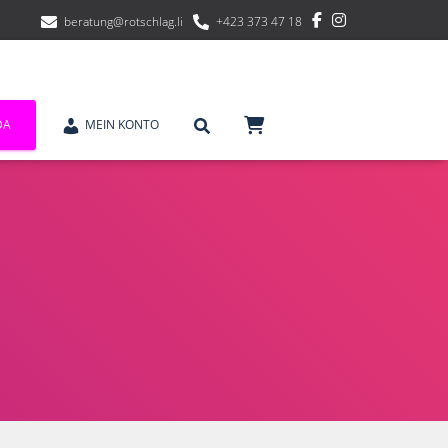
beratung@rotschlag.li
+423 373 47 18
DA
MEIN KONTO