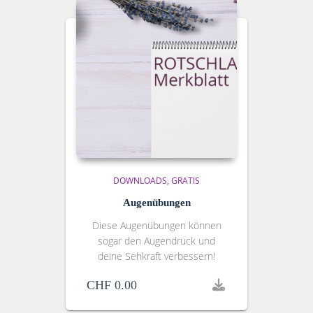
DOWNLOADS
GRATIS
Augenübungen
Diese Augenübungen können
sogar den Augendruck und
deine Sehkraft verbessern!
CHF
0.00