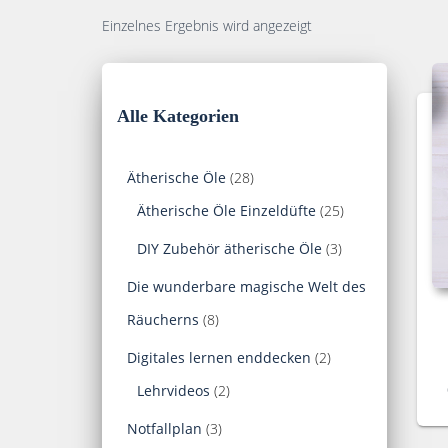
Einzelnes Ergebnis wird angezeigt
Alle Kategorien
2
Ätherische Öle
28
8
2
Ätherische Öle Einzeldüfte
25
P
5
3
DIY Zubehör ätherische Öle
3
r
P
P
Die wunderbare magische Welt des
o
r
r
8
Räucherns
8
d
o
o
P
2
Digitales lernen enddecken
2
u
d
d
r
2
P
Lehrvideos
2
k
u
u
o
P
r
3
Notfallplan
3
t
k
k