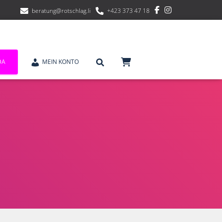
beratung@rotschlag.li
+423 373 47 18
DA
MEIN KONTO