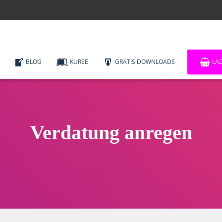
BLOG
KURSE
GRATIS DOWNLOADS
LA
Verdatung anregen