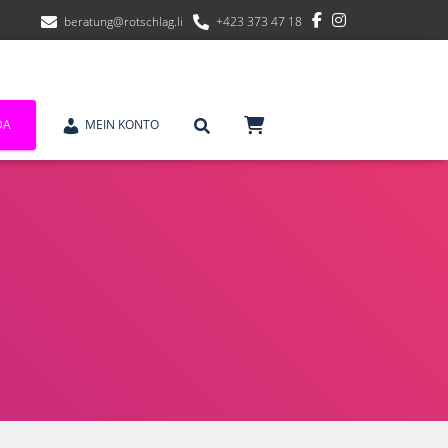
beratung@rotschlag.li
+423 373 47 18
DA
MEIN KONTO