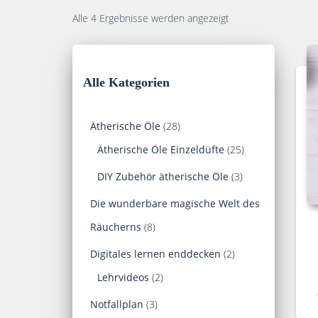
Alle 4 Ergebnisse werden angezeigt
Alle Kategorien
2
Ätherische Öle
28
8
2
Ätherische Öle Einzeldüfte
25
P
5
3
DIY Zubehör ätherische Öle
3
r
P
P
Die wunderbare magische Welt des
o
r
r
8
Räucherns
8
d
o
o
P
2
Digitales lernen enddecken
2
u
d
d
r
2
P
Lehrvideos
2
k
u
u
o
P
r
3
Notfallplan
3
t
k
k