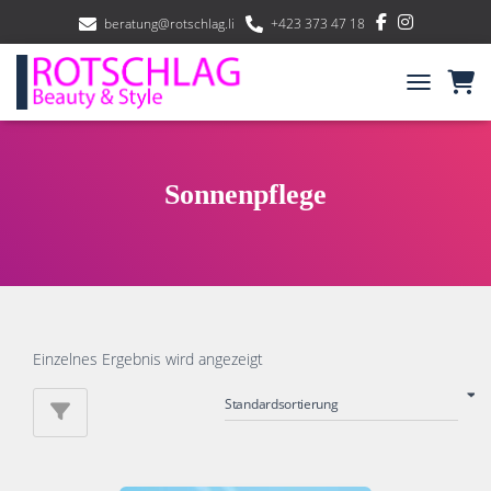
beratung@rotschlag.li
+423 373 47 18
NAVIGATIO
Sonnenpflege
Einzelnes Ergebnis wird angezeigt