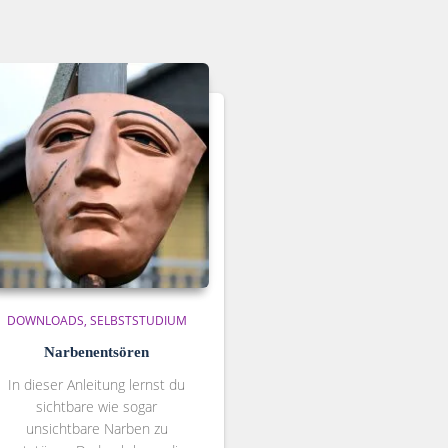
DOWNLOADS
SELBSTSTUDIUM
Narbenentsören
In dieser Anleitung lernst du
sichtbare wie sogar
unsichtbare Narben zu