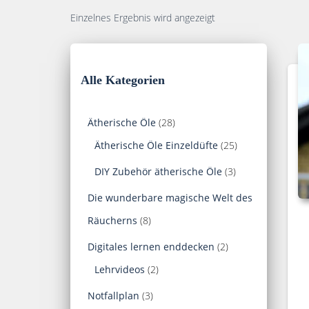
Einzelnes Ergebnis wird angezeigt
Alle Kategorien
2
Ätherische Öle
28
8
2
Ätherische Öle Einzeldüfte
25
P
5
3
DIY Zubehör ätherische Öle
3
r
P
P
Die wunderbare magische Welt des
o
r
r
8
Räucherns
8
d
o
o
P
2
Digitales lernen enddecken
2
u
d
d
r
2
P
Lehrvideos
2
k
u
u
o
P
r
3
Notfallplan
3
t
k
k