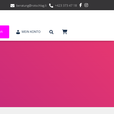
beratung@rotschlag.li
+423 373 47 18
DA
MEIN KONTO