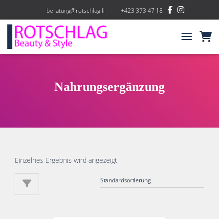
beratung@rotschlag.li
+423 373 47 18
NAVIGATIO
Nahrungsergänzung
Einzelnes Ergebnis wird angezeigt