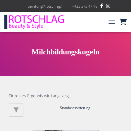
beratung@rotschlag.li
+423 373 47 18
NAVIGATIO
Milchbildungskugeln
Einzelnes Ergebnis wird angezeigt