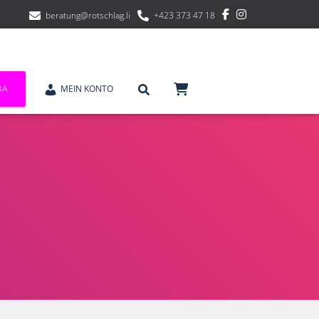
beratung@rotschlag.li
+423 373 47 18
DA
MEIN KONTO