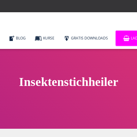
BLOG
KURSE
GRATIS DOWNLOADS
LA
Insektenstichheiler