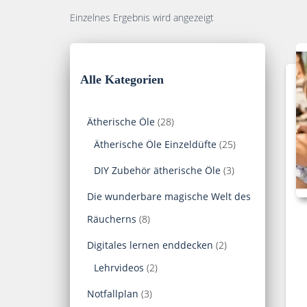
Einzelnes Ergebnis wird angezeigt
Alle Kategorien
2
Ätherische Öle
28
8
2
Ätherische Öle Einzeldüfte
25
P
5
3
DIY Zubehör ätherische Öle
3
r
P
P
Die wunderbare magische Welt des
o
r
r
8
Räucherns
8
d
o
o
P
2
Digitales lernen enddecken
2
u
d
d
r
2
P
Lehrvideos
2
k
u
u
o
P
r
3
Notfallplan
3
t
k
k