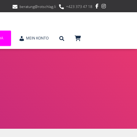
beratung@rotschlag.li
+423 373 47 18
DA
MEIN KONTO