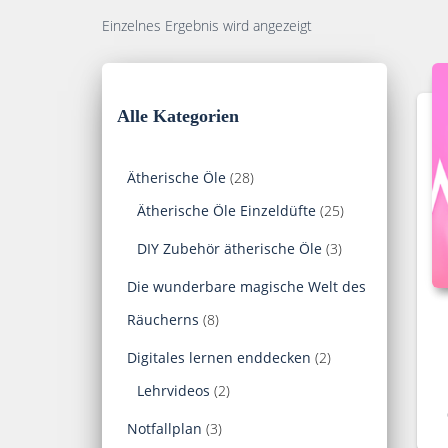
Einzelnes Ergebnis wird angezeigt
Alle Kategorien
2
Ätherische Öle
28
8
2
Ätherische Öle Einzeldüfte
25
P
5
3
DIY Zubehör ätherische Öle
3
r
P
P
Die wunderbare magische Welt des
o
r
r
8
Räucherns
8
d
o
o
P
2
Digitales lernen enddecken
2
u
d
d
r
2
P
Lehrvideos
2
k
u
u
o
P
r
3
Notfallplan
3
t
k
k