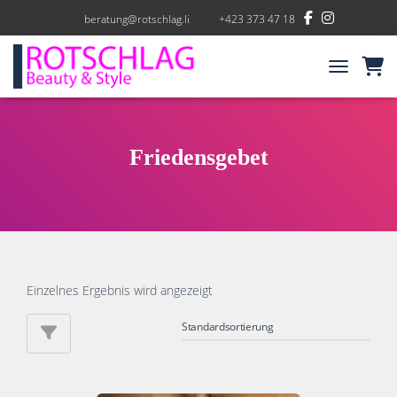
beratung@rotschlag.li
+423 373 47 18
NAVIGATIO
Friedensgebet
Einzelnes Ergebnis wird angezeigt