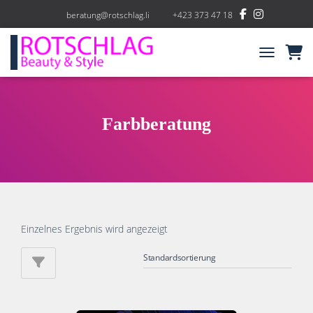
beratung@rotschlag.li
+423 373 47 18
NAVIGATIO
Farbberatung
Einzelnes Ergebnis wird angezeigt