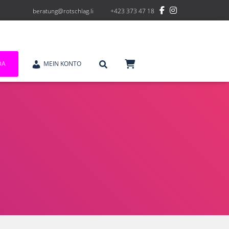
beratung@rotschlag.li
+423 373 47 18
DA
MEIN KONTO