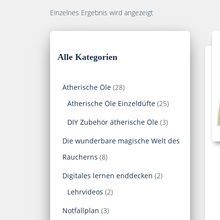
Einzelnes Ergebnis wird angezeigt
Alle Kategorien
2
Ätherische Öle
28
8
2
Ätherische Öle Einzeldüfte
25
P
5
3
DIY Zubehör ätherische Öle
3
r
P
P
Die wunderbare magische Welt des
o
r
r
8
Räucherns
8
d
o
o
P
2
Digitales lernen enddecken
2
u
d
d
r
2
P
Lehrvideos
2
k
u
u
o
P
r
3
Notfallplan
3
t
k
k