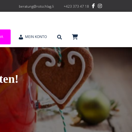
beratung@rotschlag.li
+423 373 47 18
DA
MEIN KONTO
ten!