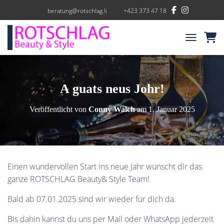
beratung@rotschlag.li
+423 373 47 18
NAVIGATIO
A guats neus Johr!
Veröffentlicht von
Conny Walch
am
1. Januar 2025
Einen wundervollen Start ins neue Jahr wünscht dir das
ganze ROTSCHLAG Beauty& Style Team!
Bald ab 07.01.2025 sind wir wieder für dich da.
Bis dahin kannst du uns per Mail oder WhatsApp jederzeit