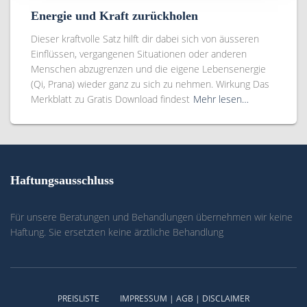
Energie und Kraft zurückholen
Dieser kraftvolle Satz hilft dir dabei sich von äusseren
Einflüssen, vergangenen Situationen oder anderen
Menschen abzugrenzen und die eigene Lebensenergie
(Qi, Prana) wieder ganz zu sich zu nehmen. Wirkung Das
Merkblatt zu Gratis Download findest
Mehr lesen…
Haftungsausschluss
Für unsere Beratungen und Behandlungen übernehmen wir keine
Haftung. Sie ersetzten keine ärztliche Behandlung
PREISLISTE
IMPRESSUM | AGB | DISCLAIMER