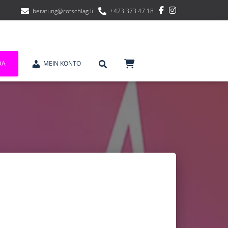
beratung@rotschlag.li
+423 373 47 18
DA
MEIN KONTO