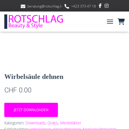
beratung@rotschlag.li
+423 373 47 18
NAVIGATIO
Wirbelsäule dehnen
CHF
0.00
JETZT DOWNLOADEN
Kategorien:
Downloads
,
Gratis
,
Merkblätter