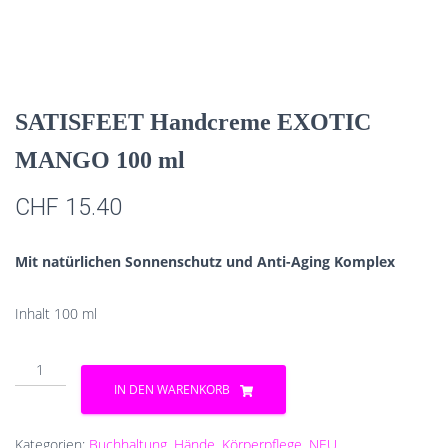
SATISFEET Handcreme EXOTIC
MANGO 100 ml
CHF
15.40
Mit natürlichen Sonnenschutz und Anti-Aging Komplex
Inhalt 100 ml
SATISFEET
Handcreme
IN DEN WARENKORB
EXOTIC
MANGO
100
Kategorien:
Buchhaltung
,
Hände
,
Körperpflege
,
NEU