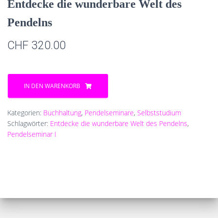
Entdecke die wunderbare Welt des
Pendelns
CHF
320.00
Entdecke
die
IN DEN WARENKORB
wunderbare
Welt
des
Kategorien:
Buchhaltung
,
Pendelseminare
,
Selbststudium
Pendelns
Schlagwörter:
Entdecke die wunderbare Welt des Pendelns
,
Menge
Pendelseminar I