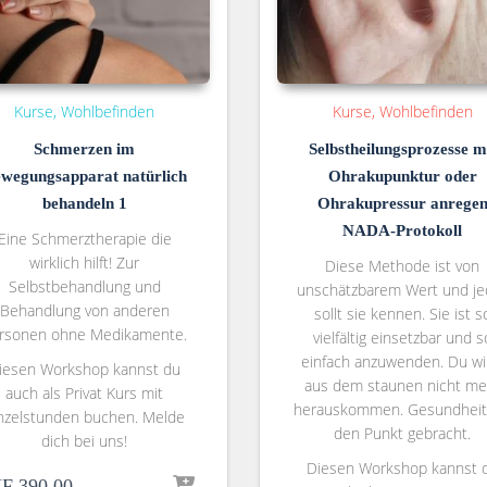
Kurse
Wohlbefinden
Kurse
Wohlbefinden
Schmerzen im
Selbstheilungsprozesse m
wegungsapparat natürlich
Ohrakupunktur oder
behandeln 1
Ohrakupressur anrege
NADA-Protokoll
Eine Schmerztherapie die
wirklich hilft! Zur
Diese Methode ist von
Selbstbehandlung und
unschätzbarem Wert und je
Behandlung von anderen
sollt sie kennen. Sie ist s
rsonen ohne Medikamente.
vielfältig einsetzbar und s
einfach anzuwenden. Du wi
iesen Workshop kannst du
aus dem staunen nicht me
auch als Privat Kurs mit
herauskommen. Gesundheit
nzelstunden buchen. Melde
den Punkt gebracht.
dich bei uns!
Diesen Workshop kannst 
F
390.00