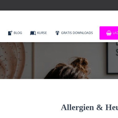
BLOG
KURSE
GRATIS DOWNLOADS
LA
Allergien & He