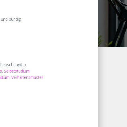
z und bündig.
n-heuschnupfen
s
,
Selbststudium
udium
,
Verhaltensmuster