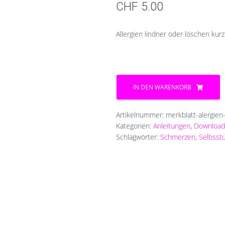
CHF
5.00
Allergien lindner oder löschen kur
Allergien
&
IN DEN WARENKORB
Heuschnupfen
Menge
Artikelnummer:
merkblatt-alergie
Kategorien:
Anleitungen
,
Download
Schlagwörter:
Schmerzen
,
Selbsst