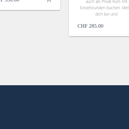
auch als Privat Kurs mit
Einzelstunden buchen. Me
dich bei uns!
CHF
285.00