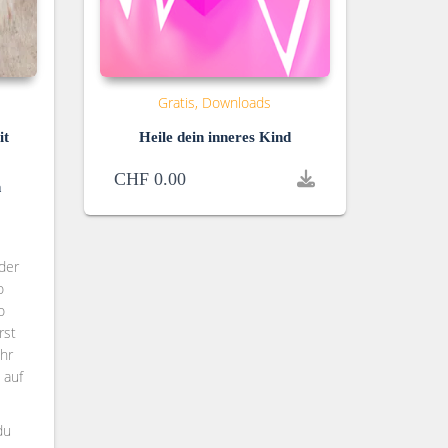
Gratis
Downloads
it
Heile dein inneres Kind
CHF
0.00
n
der
o
o
rst
hr
 auf
du