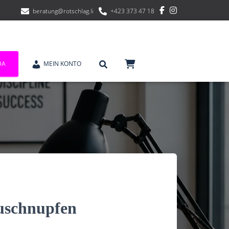
beratung@rotschlag.li
+423 373 47 18
DA
MEIN KONTO
uschnupfen