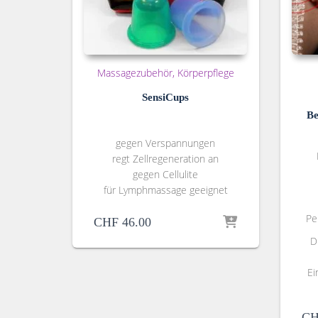
Massagezubehör
Körperpflege
SensiCups
Be
gegen Verspannungen
regt Zellregeneration an
gegen Cellulite
für Lymphmassage geeignet
Pe
CHF
46.00
D
Ei
CH