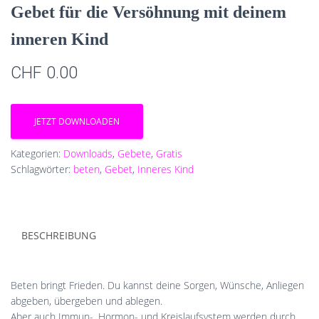
Gebet für die Versöhnung mit deinem
inneren Kind
CHF
0.00
JETZT DOWNLOADEN
Kategorien:
Downloads
,
Gebete
,
Gratis
Schlagwörter:
beten
,
Gebet
,
Inneres Kind
BESCHREIBUNG
Beten bringt Frieden. Du kannst deine Sorgen, Wünsche, Anliegen
abgeben, übergeben und ablegen.
Aber auch Immun-, Hormon- und Kreislaufsystem werden durch