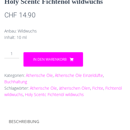
Holy Scentc Fichtenöl wildwuchs
CHF
14.90
Anbau: Wildwuchs
Inhalt: 10 ml
Holy
Scentc
IN DEN WARENKORB
Fichtenöl
wildwuchs
Menge
Kategorien:
Ätherische Öle
,
Ätherische Öle Einzeldüfte
,
Buchhaltung
Schlagwörter:
Ätherische Öle
,
ätherischen Ölen
,
Fichte
,
Fichtenöl
wildwuchs
,
Holy Scentc Fichtenöl wildwuchs
BESCHREIBUNG