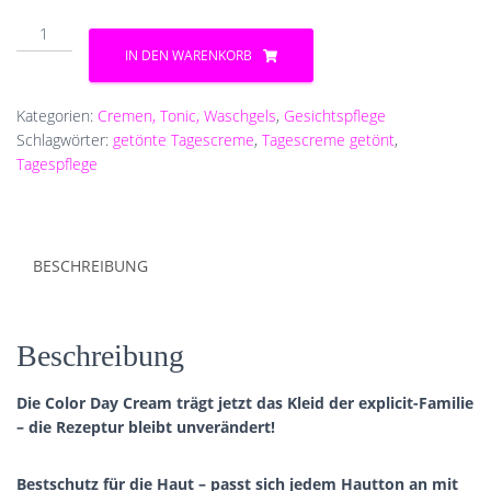
explicit
Color
IN DEN WARENKORB
Day
Cream
mit
Kategorien:
Cremen, Tonic, Waschgels
,
Gesichtspflege
SPF
Schlagwörter:
getönte Tagescreme
,
Tagescreme getönt
,
30
Tagespflege
Menge
BESCHREIBUNG
Beschreibung
Die Color Day Cream trägt jetzt das Kleid der explicit-Familie
– die Rezeptur bleibt unverändert!
Bestschutz für die Haut – passt sich jedem Hautton an mit