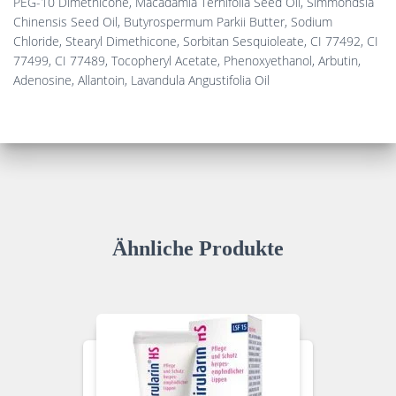
PEG-10 Dimethicone, Macadamia Ternifolia Seed Oil, Simmondsia
Chinensis Seed Oil, Butyrospermum Parkii Butter, Sodium
Chloride, Stearyl Dimethicone, Sorbitan Sesquioleate, CI 77492, CI
77499, CI 77489, Tocopheryl Acetate, Phenoxyethanol, Arbutin,
Adenosine, Allantoin, Lavandula Angustifolia Oil
Ähnliche Produkte