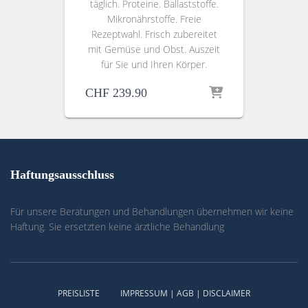
täglich. Proteine. Ballaststoffe.
Mikronährstoffe. Freie
Rezeptwahl. Frisch zubereitet
mit Gemüse und Obst. Auszeit
für Sie und Ihren Körper.
CHF
239.90
Haftungsausschluss
Für unsere Beratungen und Behandlungen übernehmen wir keine
Haftung. Sie ersetzten keine ärztliche Behandlung
PREISLISTE
IMPRESSUM | AGB | DISCLAIMER