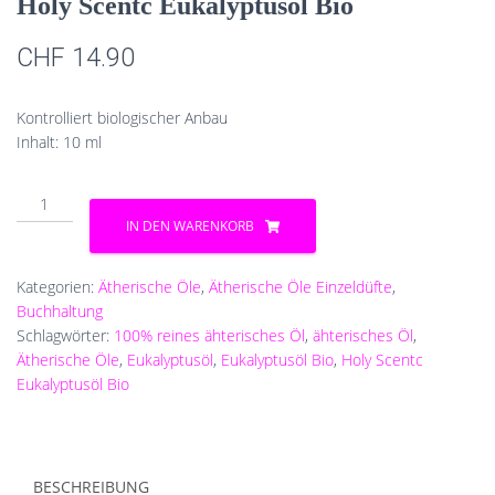
Holy Scentc Eukalyptusöl Bio
CHF
14.90
Kontrolliert biologischer Anbau
Inhalt: 10 ml
Holy
Scentc
IN DEN WARENKORB
Eukalyptusöl
Bio
Menge
Kategorien:
Ätherische Öle
,
Ätherische Öle Einzeldüfte
,
Buchhaltung
Schlagwörter:
100% reines ähterisches Öl
,
ähterisches Öl
,
Ätherische Öle
,
Eukalyptusöl
,
Eukalyptusöl Bio
,
Holy Scentc
Eukalyptusöl Bio
BESCHREIBUNG