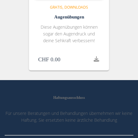
GRATIS
DOWNLOADS
Augenübungen
Diese Augenübungen können
sogar den Augendruck und
deine Sehkraft verbessern!
CHF
0.00
Haftungsausschluss
Für unsere Beratungen und Behandlungen übernehmen wir keine
Haftung. Sie ersetzten keine ärztliche Behandlung