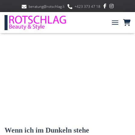
beratung@rotschlag.li
+423 373 47 18
NAVIGATIO
Wenn ich im Dunkeln stehe