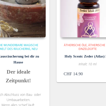
DIE WUNDERBARE MAGISCHE
ÄTHERISCHE ÖLE
ÄTHERISCHE
WELT DES RÄUCHERNS
NEU
EINZELDÜFTE
ausräucherung bei dir zu
Holy Scentc Zeder (Atlas) 
Hause
Inhalt: 10 ml
Der i
deale
CHF
14.90
Zeitpunkt
!
ch Abschluss von Bau- oder
Umbauarbeiten.
Wenn alles schief läuft.