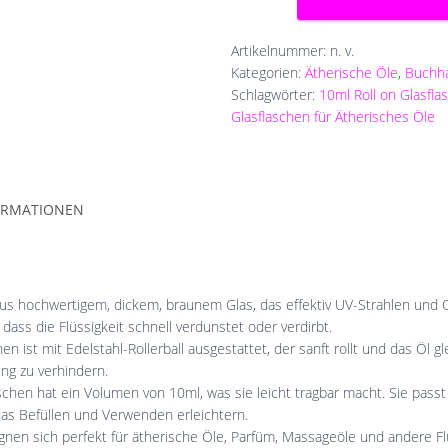
on
Glasflaschen
für
Artikelnummer:
n. v.
Ätherisches
Kategorien:
Ätherische Öle
,
Buchha
Öle
Schlagwörter:
10ml Roll on Glasfla
Menge
Glasflaschen für Ätherisches Öle
ORMATIONEN
us hochwertigem, dickem, braunem Glas, das effektiv UV-Strahlen und Oxi
dass die Flüssigkeit schnell verdunstet oder verdirbt.
n ist mit Edelstahl-Rollerball ausgestattet, der sanft rollt und das Öl gl
ng zu verhindern.
laschen hat ein Volumen von 10ml, was sie leicht tragbar macht. Sie pa
das Befüllen und Verwenden erleichtern.
gnen sich perfekt für ätherische Öle, Parfüm, Massageöle und andere Fl