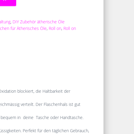
ltung
,
DIY Zubehör ätherische Öle
schen für Ätherisches Öle
,
Roll on
,
Roll on
dation blockiert, die Haltbarkeit der
eichmässig verteilt. Der Flaschenhals ist gut
sst bequem in deine Tasche oder Handtasche.
üssigkeiten. Perfekt für den täglichen Gebrauch,