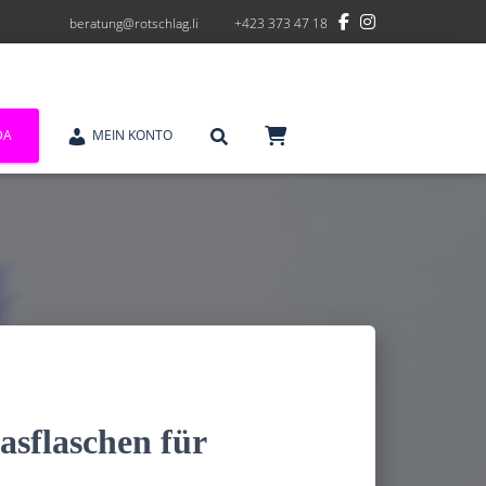
beratung@rotschlag.li
+423 373 47 18
DA
MEIN KONTO
asflaschen für