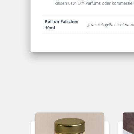
Reisen usw. DIY-Parfüms oder kommerziel
Roll on Fälschen
grün, rot, gelb, hellblau, ku
10ml