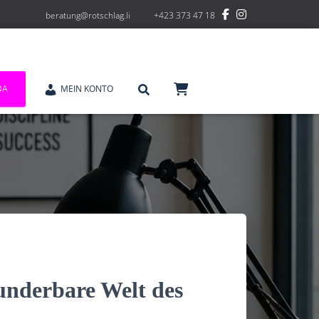
beratung@rotschlag.li
+423 373 47 18
DA
MEIN KONTO
underbare Welt des