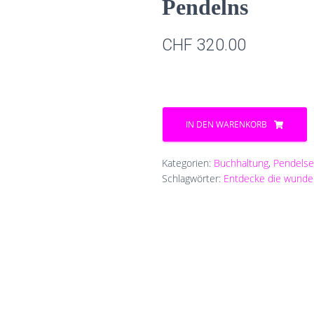
Pendelns
CHF
320.00
Entdecke
die
IN DEN WARENKORB
wunderbare
Welt
des
Kategorien:
Buchhaltung
,
Pendelse
Pendelns
Schlagwörter:
Entdecke die wunde
Menge