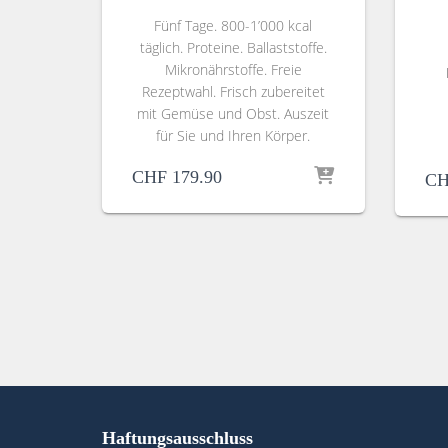
Fünf Tage. 800-1’000 kcal
täglich. Proteine. Ballaststoffe.
Mikronährstoffe. Freie
Rezeptwahl. Frisch zubereitet
mit Gemüse und Obst. Auszeit
für Sie und Ihren Körper.
CHF
179.90
CH
Haftungsausschluss